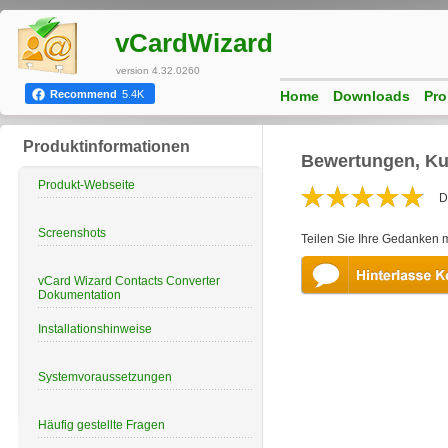
vCardWizard
version 4.32.0260
Home
Downloads
Pro
Recommend
5.4K
Produktinformationen
Bewertungen, Ku
Produkt-Webseite
D
Screenshots
Teilen Sie Ihre Gedanken 
vCard Wizard Contacts Converter
Dokumentation
Installationshinweise
Systemvoraussetzungen
Häufig gestellte Fragen