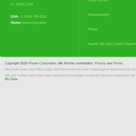
Erste Schritte
FL 33076
,
USA
Herunterladen
USA:
+1 (954) 796-8161
Skype:
teamcorporation
Preise
Kaufen Sie Jetzt | Kauf | Registr
Meine Bestellungen
Copyright 2026
4Team Corporation.
Alle Rechte vorbehalten.
Privacy
and
Terms.
Microsoft sowie das Office Logo sind Warenzeichen oder eingetragene Warenzeichen der
Lizenzierung (EULA)
We use cookies and other data collection technologies to provide the best experience for
My Data
.
Deinstallieren