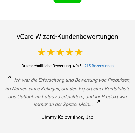
von Unternehmen jeder Größenordnung entsprechen.
Wir sind erfahren in der Entwicklung benutzerdefinierter
Tools für die Konvertierung und den Austausch von
Kontakten und haben dies für Unternehmen wie BMW
bereits unter Beweis gestellt. Wenn Sie keine passende
vCard Wizard-Kundenbewertungen
Lösung für Ihren Bedarf finden, nehmen Sie bitte
4.9 out of 5
Kontakt mit unserem Vertriebsmitarbeiter auf, damit
wir Ihnen eine maßgeschneiderte Lösung anbieten
können.
Durchschnittliche Bewertung: 4.9/5
-
215 Rezensionen
“
Ich war die Erforschung und Bewertung von Produkten,
im Namen eines Kollegen, um den Export einer Kontaktliste
aus Outlook an Lotus zu erleichtern, und Ihr Produkt war
”
immer an der Spitze. Mein...
Jimmy Kalavritinos, Usa