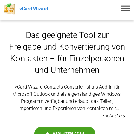
Toggl
vCard Wizard
navig
Das geeignete Tool zur
Freigabe und Konvertierung von
Kontakten – für Einzelpersonen
und Unternehmen
vCard Wizard Contacts Converter ist als Add-In für
Microsoft Outlook und als eigenständiges Windows-
Programm verfügbar und erlaubt das Teilen,
Importieren und Exportieren von Kontakten mit
wenigen Klicks. vCard Wizard Contacts Converter Pro
Edition verwandelt die zeitaufwändige, komplizierte
Freigabe von Kontakten in einen schnellen Vorgang mit
HERUNTERLADEN