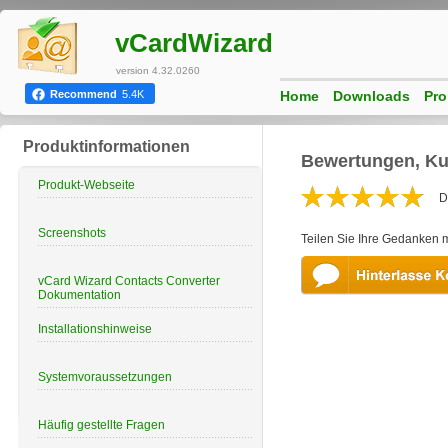
vCardWizard
version 4.32.0260
Home
Downloads
Pro
Recommend
5.4K
Produktinformationen
Bewertungen, Ku
Produkt-Webseite
D
Screenshots
Teilen Sie Ihre Gedanken 
vCard Wizard Contacts Converter
Dokumentation
Installationshinweise
Systemvoraussetzungen
Häufig gestellte Fragen