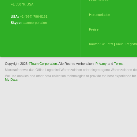
Erste Schritte
FL 33076
,
USA
Herunterladen
USA:
+1 (954) 796-8161
Skype:
teamcorporation
Preise
Kaufen Sie Jetzt | Kauf | Registr
Meine Bestellungen
Copyright 2026
4Team Corporation.
Alle Rechte vorbehalten.
Privacy
and
Terms.
Microsoft sowie das Office Logo sind Warenzeichen oder eingetragene Warenzeichen der
Lizenzierung (EULA)
We use cookies and other data collection technologies to provide the best experience for
My Data
.
Deinstallieren