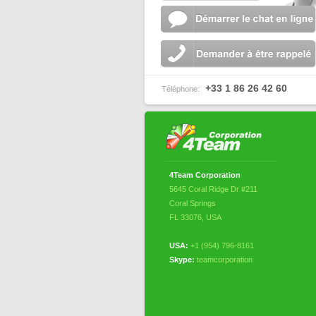
+33 1 86 26 42 60
Téléphone:
4Team Corporation
5645 Coral Ridge Dr #211
Coral Springs
FL 33076
,
USA
USA:
+1 (954) 796-8161
Skype:
teamcorporation