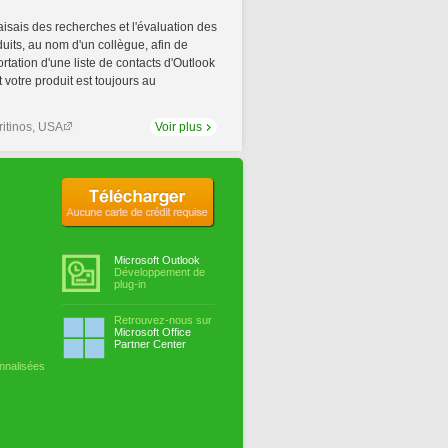
aisais des recherches et l'évaluation des
uits, au nom d'un collègue, afin de
portation d'une liste de contacts d'Outlook
t votre produit est toujours au
itinos, USA
Voir plus
Aucune carte de crédit requise
Microsoft Outlook
Développement de
plug-in
Retrouvez-nous sur
Microsoft Office
Partner Center
nnalisées