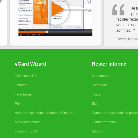
Je f
prod
faciliter l'ex
vers Lotus, e
sommet...."
Jimmy Kalavr
vCard Wizard
Rester informé
Fonctionnalités
Mon compte
Débuter
Facebook
Télécharger
Twitter
Prix
Blog
Acheter maintenant | Acheter | S'inscrire
Demander des solutions perso
Mes commandes
Contactez-nous
Licence (EULA)
Support